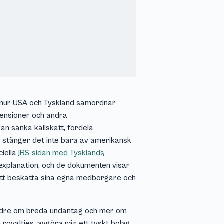
r hur USA och Tyskland samordnar
pensioner och andra
an sänka källskatt, fördela
 stänger det inte bara av amerikansk
ciella
IRS-sidan med Tysklands
al explanation, och de dokumenten visar
t att beskatta sina egna medborgare och
mindre om breda undantag och mer om
 royalties, avgöra när ett tyskt bolag