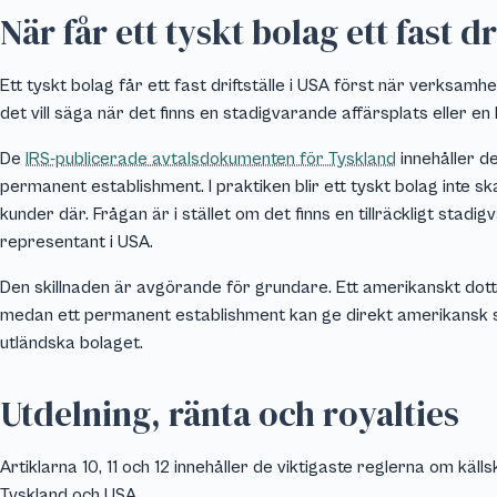
När får ett tyskt bolag ett fast dr
Ett tyskt bolag får ett fast driftställe i USA först när verksam
det vill säga när det finns en stadigvarande affärsplats eller 
De
IRS-publicerade avtalsdokumenten för Tyskland
innehåller d
permanent establishment. I praktiken blir ett tyskt bolag inte sk
kunder där. Frågan är i stället om det finns en tillräckligt stad
representant i USA.
Den skillnaden är avgörande för grundare. Ett amerikanskt dot
medan ett permanent establishment kan ge direkt amerikansk s
utländska bolaget.
Utdelning, ränta och royalties
Artiklarna 10, 11 och 12 innehåller de viktigaste reglerna om käl
Tyskland och USA.