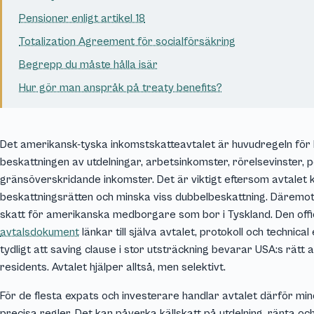
Pensioner enligt artikel 18
Totalization Agreement för socialförsäkring
Begrepp du måste hålla isär
Hur gör man anspråk på treaty benefits?
Det amerikansk-tyska inkomstskatteavtalet är huvudregeln fö
beskattningen av utdelningar, arbetsinkomster, rörelsevinster, 
gränsöverskridande inkomster. Det är viktigt eftersom avtalet k
beskattningsrätten och minska viss dubbelbeskattning. Däremot
skatt för amerikanska medborgare som bor i Tyskland. Den offi
avtalsdokument
länkar till själva avtalet, protokoll och technic
tydligt att saving clause i stor utsträckning bevarar USA:s rät
residents. Avtalet hjälper alltså, men selektivt.
För de flesta expats och investerare handlar avtalet därför 
precisa regler. Det kan påverka källskatt på utdelning, ränta och