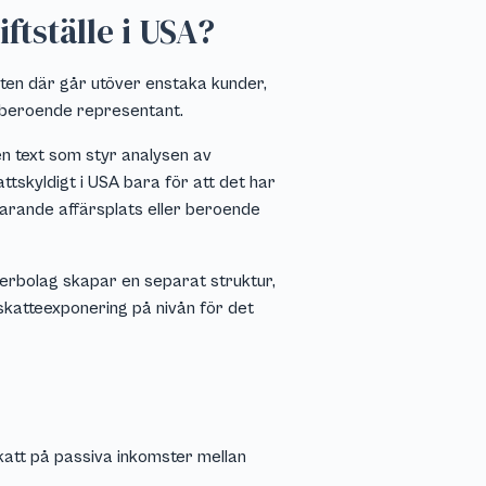
iftställe i USA?
heten där går utöver enstaka kunder,
en beroende representant.
en text som styr analysen av
attskyldigt i USA bara för att det har
igvarande affärsplats eller beroende
terbolag skapar en separat struktur,
katteexponering på nivån för det
lskatt på passiva inkomster mellan