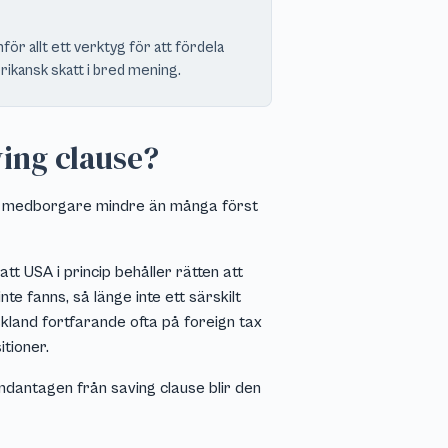
ör allt ett verktyg för att fördela
erikansk skatt i bred mening.
ing clause?
ska medborgare mindre än många först
att USA i princip behåller rätten att
 fanns, så länge inte ett särskilt
kland fortfarande ofta på foreign tax
itioner.
 undantagen från saving clause blir den