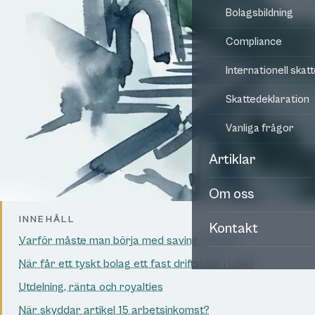
Bolagsbildning
Compliance
Internationell skat
Skattedeklaration
Vanliga frågor
Artiklar
Om oss
INNEHÅLL
Kontakt
Varför måste man börja med saving clause?
När får ett tyskt bolag ett fast driftställe i USA?
Utdelning, ränta och royalties
När skyddar artikel 15 arbetsinkomst?