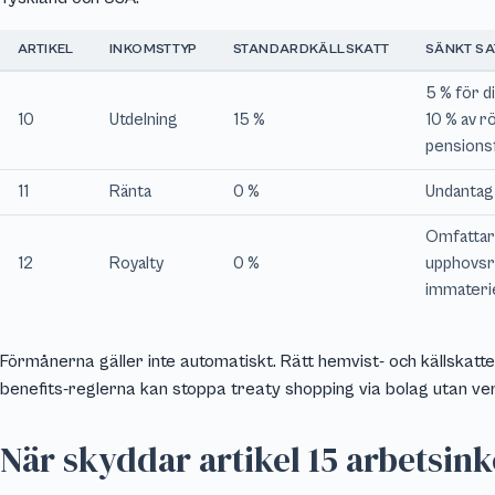
ARTIKEL
INKOMSTTYP
STANDARDKÄLLSKATT
SÄNKT SA
5 % för 
10
Utdelning
15 %
10 % av r
pensions
11
Ränta
0 %
Undantag 
Omfattar 
12
Royalty
0 %
upphovsrä
immaterie
Förmånerna gäller inte automatiskt. Rätt hemvist- och källskatt
benefits-reglerna kan stoppa treaty shopping via bolag utan ver
När skyddar artikel 15 arbetsin