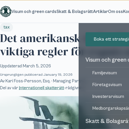
Hoppa till huvudinnehåll
Visum och green cards
Skatt & Bolagsrätt
Artiklar
Om oss
Ko
tax
Det amerikansk-tyska ska
Boka ett strateg
viktiga regler för expats 
Visum och green 
Uppdaterad
March 5, 2026
Familjevisum
Ursprungligen publicerad
January 19, 2026
Av
Kari Foss-Persson, Esq.
· Managing Partner
Företagsvisum
Del av vår
Internationell skatterätt
-rådgivning
Investerarvisum
Medborgarskapsä
Skatt & Bolagsrä