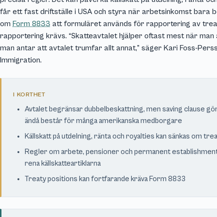
får ett fast driftställe i USA och styra när arbetsinkomst bara 
om
Form 8833
att formuläret används för rapportering av trea
rapportering krävs. “Skatteavtalet hjälper oftast mest när man a
man antar att avtalet trumfar allt annat,” säger Kari Foss-Pers
Immigration.
I KORTHET
Avtalet begränsar dubbelbeskattning, men saving clause gör
ändå består för många amerikanska medborgare
Källskatt på utdelning, ränta och royalties kan sänkas om tre
Regler om arbete, pensioner och permanent establishment är
rena källskatteartiklarna
Treaty positions kan fortfarande kräva Form 8833