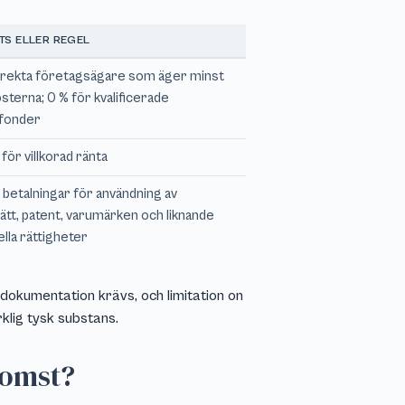
TS ELLER REGEL
direkta företagsägare som äger minst
österna; 0 % för kvalificerade
fonder
för villkorad ränta
betalningar för användning av
tt, patent, varumärken och liknande
lla rättigheter
edokumentation krävs, och limitation on
klig tysk substans.
komst?