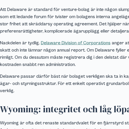
Att Delaware är standard för venture-bolag är inte någon slum
som ett ledande forum för tvister om bolagens interna angeläge
stor frihet att skräddarsy operating agreement. Det hjälper n
preferensrättigheter, komplicerade ägarupplägg eller detaljera
Nackdelen är tydlig.
Delaware Division of Corporations
anger at
skatt och inte lämnar någon annual report. Om Delaware fyller e
rimligt. Om du dessutom måste registrera dig i den delstat där 
kostnaden snabbt ren administration.
Delaware passar därför bäst när bolaget verkligen ska ta in ka
ägar- och styrningsstruktur. För ett enkelt operativt grundarbo
verklig.
Wyoming: integritet och låg lö
Wyoming är ofta det renaste standardvalet för en fjärrstyrd str