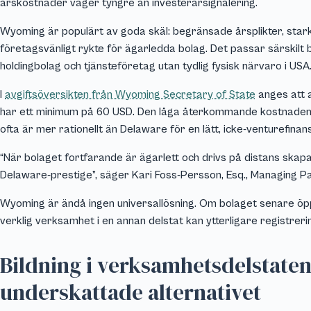
årskostnader väger tyngre än investerarsignalering.
Wyoming är populärt av goda skäl: begränsade årsplikter, stark 
företagsvänligt rykte för ägarledda bolag. Det passar särskilt 
holdingbolag och tjänsteföretag utan tydlig fysisk närvaro i USA
I
avgiftsöversikten från Wyoming Secretary of State
anges att a
har ett minimum på 60 USD. Den låga återkommande kostnaden är
ofta är mer rationellt än Delaware för en lätt, icke-venturefinan
“När bolaget fortfarande är ägarlett och drivs på distans skap
Delaware-prestige”, säger Kari Foss-Persson, Esq., Managing Pa
Wyoming är ändå ingen universallösning. Om bolaget senare öppn
verklig verksamhet i en annan delstat kan ytterligare registrer
Bildning i verksamhetsdelstaten
underskattade alternativet