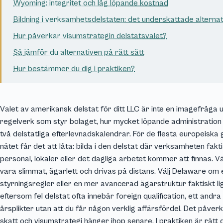
Wyoming: integritet och låg löpande kostnad
Bildning i verksamhetsdelstaten: det underskattade alternat
Hur påverkar visumstrategin delstatsvalet?
Så jämför du alternativen på rätt sätt
Hur bestämmer du dig i praktiken?
Valet av amerikansk delstat för ditt LLC är inte en imagefråga u
regelverk som styr bolaget, hur mycket löpande administration 
två delstatliga efterlevnadskalendrar. För de flesta europeisk
nätet får det att låta: bilda i den delstat där verksamheten fak
personal, lokaler eller det dagliga arbetet kommer att finnas. V
vara slimmat, ägarlett och drivas på distans. Välj Delaware om 
styrningsregler eller en mer avancerad ägarstruktur faktiskt ligg
eftersom fel delstat ofta innebär foreign qualification, ett and
årsplikter utan att du får någon verklig affärsfördel. Det påver
skatt och visumstrategi hänger ihop senare. I praktiken är rätt