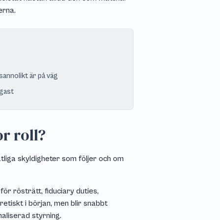
erna.
sannolikt är på väg
igast
or roll?
atliga skyldigheter som följer och om
för rösträtt, fiduciary duties,
etiskt i början, men blir snabbt
aliserad styrning.