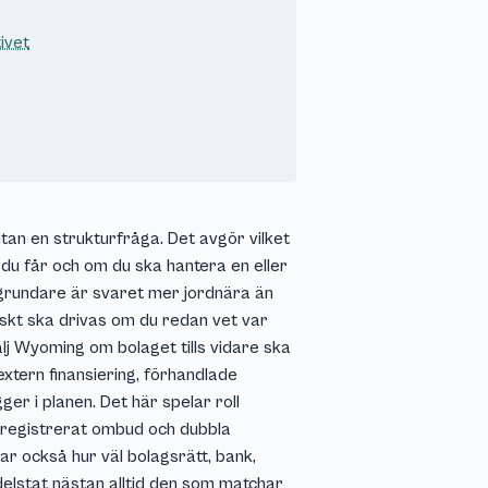
ivet
tan en strukturfråga. Det avgör vilket
du får och om du ska hantera en eller
a grundare är svaret mer jordnära än
tiskt ska drivas om du redan vet var
älj Wyoming om bolaget tills vidare ska
extern finansiering, förhandlade
er i planen. Det här spelar roll
ra registrerat ombud och dubbla
kar också hur väl bolagsrätt, bank,
 delstat nästan alltid den som matchar