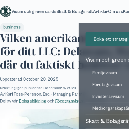
Hoppa till huvudinnehåll
Visum och green cards
Skatt & Bolagsrätt
Artiklar
Om oss
Ko
business
Vilken amerikansk delstat
Boka ett strateg
för ditt LLC: Delaware, W
Visum och green 
där du faktiskt bedriver
Familjevisum
Uppdaterad
October 20, 2025
Företagsvisum
Ursprungligen publicerad
December 4, 2024
Av
Kari Foss-Persson, Esq.
· Managing Partner
Investerarvisum
Del av vår
Bolagsbildning
och
Företagsvisum
-rådgivning
Medborgarskapsä
Skatt & Bolagsrä