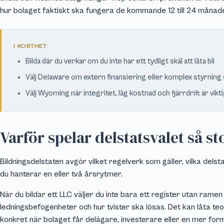
hur bolaget faktiskt ska fungera de kommande 12 till 24 månad
I KORTHET
Bilda där du verkar om du inte har ett tydligt skäl att låta bli
Välj Delaware om extern finansiering eller komplex styrning 
Välj Wyoming när integritet, låg kostnad och fjärrdrift är vikt
Varför spelar delstatsvalet så st
Bildningsdelstaten avgör vilket regelverk som gäller, vilka delst
du hanterar en eller två årsrytmer.
När du bildar ett LLC väljer du inte bara ett register utan ramen 
ledningsbefogenheter och hur tvister ska lösas. Det kan låta teor
konkret när bolaget får delägare, investerare eller en mer form