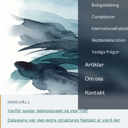
Bolagsbildning
Compliance
Internationell skat
Skattedeklaration
Vanliga frågor
Artiklar
Om oss
Kontakt
INNEHÅLL
Varför spelar delstatsvalet så stor roll?
Delaware: när den extra strukturen faktiskt är värd det