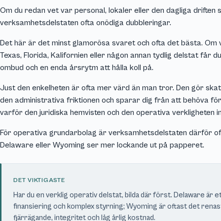
Om du redan vet var personal, lokaler eller den dagliga driften s
verksamhetsdelstaten ofta onödiga dubbleringar.
Det här är det minst glamorösa svaret och ofta det bästa. Om 
Texas, Florida, Kalifornien eller någon annan tydlig delstat får du
ombud och en enda årsrytm att hålla koll på.
Just den enkelheten är ofta mer värd än man tror. Den gör ska
den administrativa friktionen och sparar dig från att behöva fö
varför den juridiska hemvisten och den operativa verkligheten 
För operativa grundarbolag är verksamhetsdelstaten därför oft
Delaware eller Wyoming ser mer lockande ut på papperet.
DET VIKTIGASTE
Har du en verklig operativ delstat, bilda där först. Delaware är e
finansiering och komplex styrning; Wyoming är oftast det renaste
fjärrägande, integritet och låg årlig kostnad.