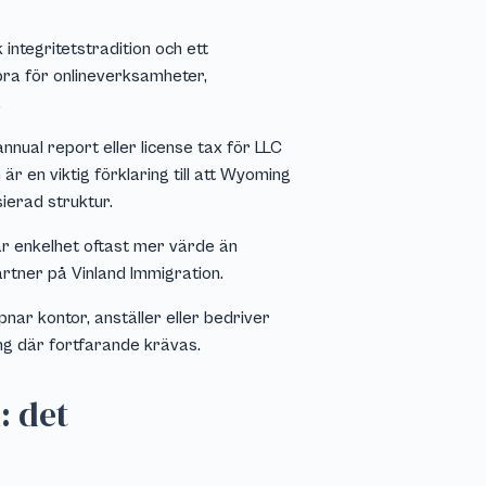
integritetstradition och ett
bra för onlineverksamheter,
.
nnual report eller license tax för LLC
 en viktig förklaring till att Wyoming
sierad struktur.
ar enkelhet oftast mer värde än
rtner på Vinland Immigration.
ar kontor, anställer eller bedriver
ing där fortfarande krävas.
: det