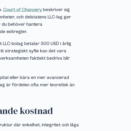
p.
Court of Chancery
beskriver sig
nheter, och delstatens LLC-lag ger
är du behöver hantera
de exitregler.
t LLC-bolag betalar 300 USD i årlig
tt strategiskt syfte kan det vara
verksamheten faktiskt bedrivs blir
pital eller bära en mer avancerad
lag är fördelen ofta mer teoretisk än
pande kostnad
uktur där enkelhet, integritet och låga