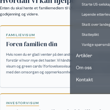
Hvordan vi kan hjelpe
Starte US-selska
Enten du skal hente et familiemedlem til USA, flytte ansatte elle
godkjenning og videre.
Løpende etterle
Skatt over land
Skatteplikt
FAMILIEVISUM
Foren familien din
Vanlige spørsmå
Hvis noen du er glad i venter på den andre siden av en immigra
Artikler
forstår vi hvor mye det haster. Vi håndterer familiebaserte am
visum og green cards (forlovelsesvisum, ektefellevisum og sta
Om oss
med den omsorgen og oppmerksomheten disse sakene fortje
Kontakt
INVESTORVISUM