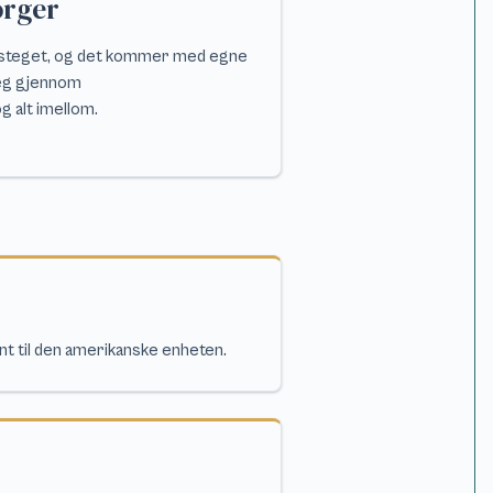
orger
e steget, og det kommer med egne
 deg gjennom
g alt imellom.
nt til den amerikanske enheten.