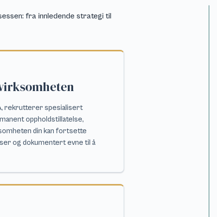
essen: fra innledende strategi til
d virksomheten
, rekrutterer spesialisert
manent oppholdstillatelse,
ksomheten din kan fortsette
iser og dokumentert evne til å