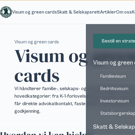
Hopp til hovedinnhold
Visum og green cards
Skatt & Selskapsrett
Artikler
Om oss
K
Bestill en stra
Visum og green cards
Visum og gree
Visum og green
cards
Familievisum
Vi håndterer familie-, selskaps- og investorvisum på tvers
Bedriftsvisum
hovedkategorier: fra K-1-forlovelsesvisum til EB-5-inves
Investorvisum
får direkte advokatkontakt, faste priser og full bistand f
godkjenning.
Statsborgerska
Skatt & Selskap