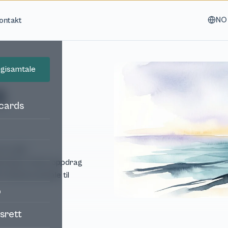
NO
ontakt
tegisamtale
n
 cards
 av alle
torvisum. Hvert oppdrag
ra første samtale til
p
srett