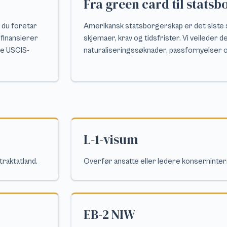
Fra green card til statsb
 du foretar
Amerikansk statsborgerskap er det sist
 finansierer
skjemaer, krav og tidsfrister. Vi veileder
le USCIS-
naturaliseringssøknader, passfornyelser o
L-1-visum
traktatland.
Overfør ansatte eller ledere konserninter
EB-2 NIW