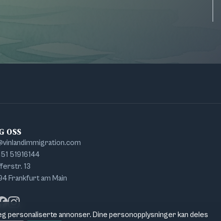
G OSS
@vinlandimmigration.com
151 51916144
ferstr. 13
4 Frankfurt am Main
acebook
edIn
Instagram
 deg personaliserte annonser. Dine personopplysninger kan deles