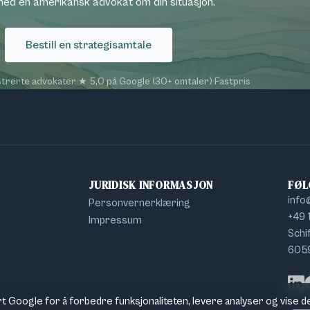
ed en amerikansk advokat om din situasjon.
Bestill en strategisamtale
trerte advokater
·
★ 5,0 på Google (30+ omtaler)
·
Fastpris
JURIDISK INFORMASJON
FØL
info
Personvernerklæring
+49 
Impressum
Schif
6059
F
Link
t Google for å forbedre funksjonaliteten, levere analyser og vise