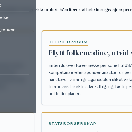
p
r investere i en ny virksomhet, håndterer vi hele immigrasjonspros
velse
egrenser
BEDRIFTSVISUM
Flytt folkene dine, utvi
l
sjonsprosess,
Enten du overfører nøkkelpersonell til USA
erikanske
kompetanse eller sponser ansatte for per
tusjustering)
håndterer vi immigrasjonsdelen slik at vir
ner.
fremover. Direkte advokattilgang, faste pr
holde tidsplanen.
STATSBORGERSKAP