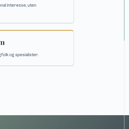
al interesse, uten
um
folk og spesialister.