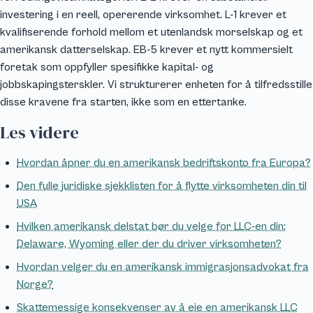
investering i en reell, opererende virksomhet. L-1 krever et
kvalifiserende forhold mellom et utenlandsk morselskap og et
amerikansk datterselskap. EB-5 krever et nytt kommersielt
foretak som oppfyller spesifikke kapital- og
jobbskapingsterskler. Vi strukturerer enheten for å tilfredsstille
disse kravene fra starten, ikke som en ettertanke.
Les videre
Hvordan åpner du en amerikansk bedriftskonto fra Europa?
Den fulle juridiske sjekklisten for å flytte virksomheten din til
USA
Hvilken amerikansk delstat bør du velge for LLC-en din:
Delaware, Wyoming eller der du driver virksomheten?
Hvordan velger du en amerikansk immigrasjonsadvokat fra
Norge?
Skattemessige konsekvenser av å eie en amerikansk LLC