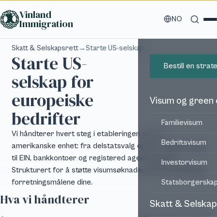
Hopp til hovedinnhold
Vinland
NO
Immigration
Skatt & Selskapsrett
→
Starte US-selskap
Starte US-
Bestill en stra
selskap for
europeiske
Visum og green
bedrifter
Familievisum
Vi håndterer hvert steg i etableringen av din
Bedriftsvisum
amerikanske enhet: fra delstatsvalg og LLC-registrering
til EIN, bankkontoer og registered agent-oppsett.
Investorvisum
Strukturert for å støtte visumsøknaden og de langsiktige
forretningsmålene dine.
Statsborgerska
Hva vi håndterer
Skatt & Selskap