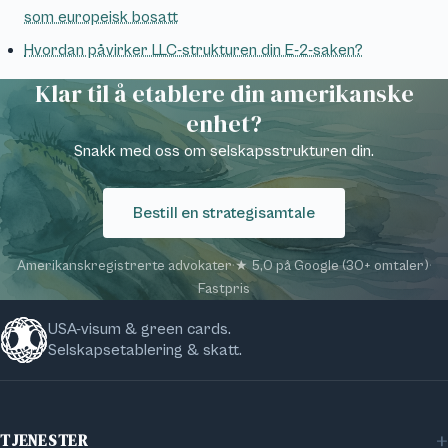
som europeisk bosatt
Hvordan påvirker LLC-strukturen din E-2-saken?
Klar til å etablere din amerikanske
enhet?
Snakk med oss om selskapsstrukturen din.
Bestill en strategisamtale
Amerikanskregistrerte advokater
·
★ 5,0 på Google (30+ omtaler)
·
Fastpris
USA-visum & green cards.
Selskapsetablering & skatt.
TJENESTER