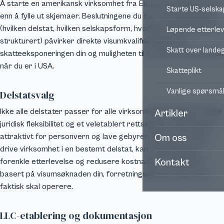
Å starte en amerikansk virksomhet fra Europa innebærer mer
Starte US-selska
enn å fylle ut skjemaer. Beslutningene du tar ved etableringen
(hvilken delstat, hvilken selskapsform, hvordan driftsavtalen er
Løpende etterle
strukturert) påvirker direkte visumkvalifiseringen din,
Skatt over land
skatteeksponeringen din og muligheten til å vokse virksomheten
når du er i USA.
Skatteplikt
Vanlige spørsmå
Delstatsvalg
Ikke alle delstater passer for alle virksomheter. Delaware tilbyr
Artikler
juridisk fleksibilitet og et veletablert rettssystem. Wyoming er
attraktivt for personvern og lave gebyrer. Men hvis du skal
Om oss
drive virksomhet i en bestemt delstat, kan etablering der
forenkle etterlevelse og redusere kostnader. Vi anbefaler
Kontakt
basert på visumsøknaden din, forretningsplanen og hvor du
faktisk skal operere.
LLC-etablering og dokumentasjon