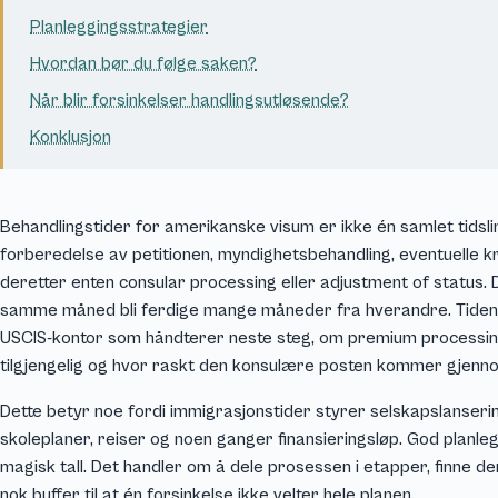
Planleggingsstrategier
Hvordan bør du følge saken?
Når blir forsinkelser handlingsutløsende?
Konklusjon
Behandlingstider for amerikanske visum er ikke én samlet tidslin
forberedelse av petitionen, myndighetsbehandling, eventuelle
deretter enten consular processing eller adjustment of status.
samme måned bli ferdige mange måneder fra hverandre. Tiden s
USCIS-kontor som håndterer neste steg, om premium processin
tilgjengelig og hvor raskt den konsulære posten kommer gjenno
Dette betyr noe fordi immigrasjonstider styrer selskapslansering
skoleplaner, reiser og noen ganger finansieringsløp. God planleg
magisk tall. Det handler om å dele prosessen i etapper, finne den
nok buffer til at én forsinkelse ikke velter hele planen.