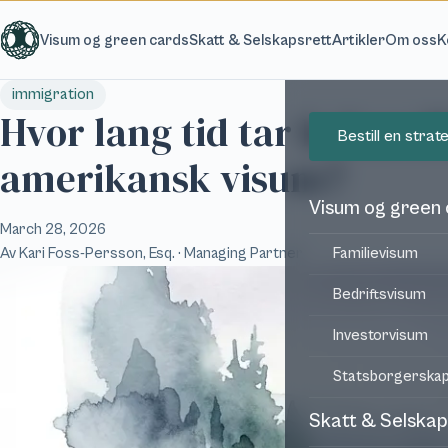
Hopp til hovedinnhold
Visum og green cards
Skatt & Selskapsrett
Artikler
Om oss
K
immigration
Hvor lang tid tar behandl
Bestill en stra
amerikansk visum?
Visum og green
March 28, 2026
Av
Kari Foss-Persson, Esq.
· Managing Partner
Familievisum
Bedriftsvisum
Investorvisum
Statsborgerska
Skatt & Selskap