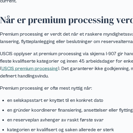
current.
Når er premium processing verd
Premium processing er verdt det når et raskere myndighetssvar
lansering, flytteplanlegging eller beslutninger om reservealterna
USCIS opplyser at premium processing via skjema I-907 gir hand
fleste kvalifiserte kategorier og innen 45 arbeidsdager for en
(
USCIS premium processing
). Det garanterer ikke godkjenning,
definert handlingsvindu.
Premium processing er ofte mest nyttig når:
en selskapsstart er knyttet til en konkret dato
en gründer koordinerer finansiering, ansettelser eller flytting
en reserveplan avhenger av raskt første svar
kategorien er kvalifisert og saken allerede er sterk