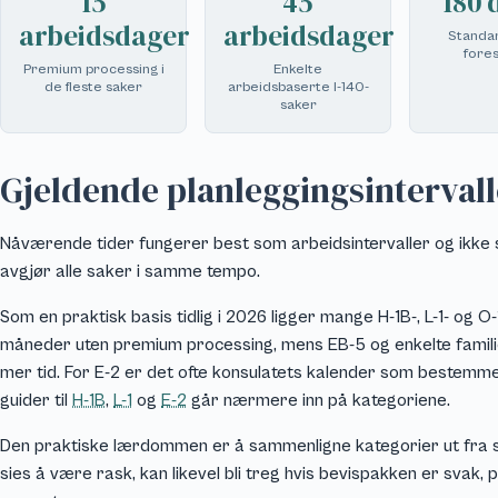
15
45
180 
arbeidsdager
arbeidsdager
Standar
fore
Premium processing i
Enkelte
de fleste saker
arbeidsbaserte I-140-
saker
Gjeldende planleggingsintervall
Nåværende tider fungerer best som arbeidsintervaller og ikke s
avgjør alle saker i samme tempo.
Som en praktisk basis tidlig i 2026 ligger mange H-1B-, L-1- og O
måneder uten premium processing, mens EB-5 og enkelte famili
mer tid. For E-2 er det ofte konsulatets kalender som bestemm
guider til
H-1B
,
L-1
og
E-2
går nærmere inn på kategoriene.
Den praktiske lærdommen er å sammenligne kategorier ut fra st
sies å være rask, kan likevel bli treg hvis bevispakken er svak, p