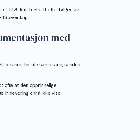
ask I-129 kan fortsatt etterfølges av
I-485-venting.
okumentasjon med
ytt bevismateriale samles inn, sendes
t ofte at den opprinnelige
te innlevering ennå ikke viser