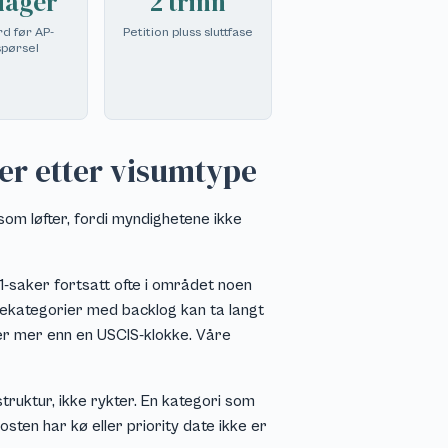
dager
2 trinn
d før AP-
Petition pluss sluttfase
spørsel
er etter visumtype
om løfter, fordi myndighetene ikke
-1-saker fortsatt ofte i området noen
ekategorier med backlog kan ta langt
er mer enn en USCIS-klokke. Våre
ruktur, ikke rykter. En kategori som
osten har kø eller priority date ikke er