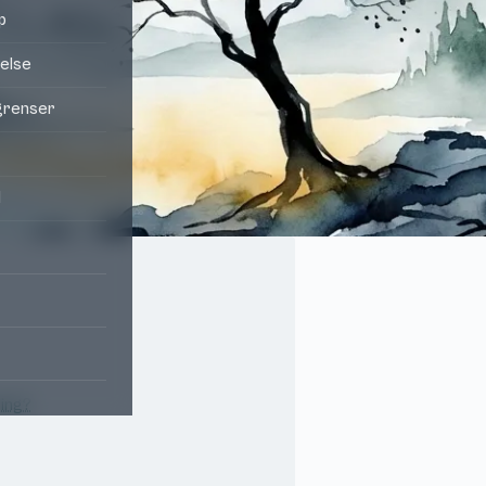
p
velse
egrenser
l
ing?