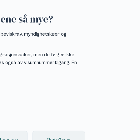
dene så mye?
e beviskrav, myndighetskøer og
migrasjonssaker, men de følger ikke
kes også av visumnummertilgang. En