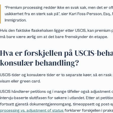
“Premium processing redder ikke en svak sak, men det er ofte
usikkerhet fra en sterk sak på”, sier Kari Foss-Persson, Esq.,
Immigration.
Hvis den faktiske flaskehalsen ligger etter USCIS, kan premium 
må bare være ærlig om at det bare fremskynder én etappe.
Hva er forskjellen på USCIS-beh
konsulær behandling?
USCIS-tider og konsulære tider er to separate køer, så en rask p
visum eller green card.
USCIS håndterer petitions og i mange tilfeller også adjustment 
intervju-baserte sluttfasen for søkere i utlandet. Etter at petiti
fortsatt gjenstå dokumentgjennomgang, timeoppsett og post-sp
processing vs. adjustment of status
forklarer forskjellen i praks