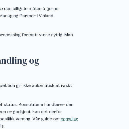
 den billigste måten å fjerne
 Managing Partner i Vinland
processing fortsatt være nyttig. Man
andling og
etition gir ikke automatisk et raskt
of status. Konsulatene håndterer den
onen er godkjent, kan det derfor
esifikk venting. Vår guide om
consular
is.