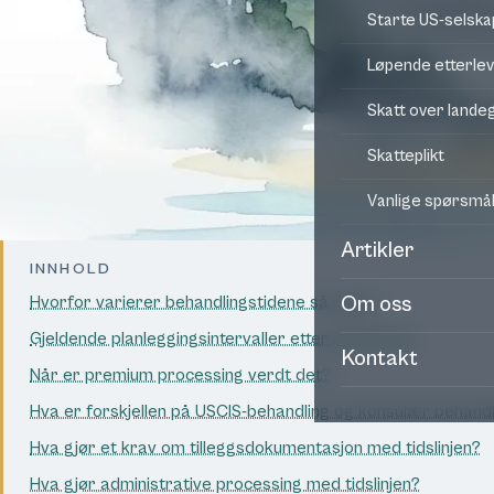
Starte US-selska
Løpende etterle
Skatt over land
Skatteplikt
Vanlige spørsmå
Artikler
INNHOLD
Hvorfor varierer behandlingstidene så mye?
Om oss
Gjeldende planleggingsintervaller etter visumtype
Kontakt
Når er premium processing verdt det?
Hva er forskjellen på USCIS-behandling og konsulær behandl
Hva gjør et krav om tilleggsdokumentasjon med tidslinjen?
Hva gjør administrative processing med tidslinjen?