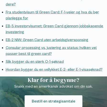
dere?
Fra studentvisum til Green Card: F-1-veier og hva du bør
planlegge for
EB-5 investorvisumet: Green Card gjennom jobbskapende
investering
EB-2 NIW: Green Card uten arbeidsgiversponsing
Consular processing vs. justering av status: hvilken vei
passer best til green card?
Slik bygger du en sterk O-1-søknad
Hvordan bygger du en vellykket E-2- eller E-1-visasøknad?
Klar for å begynne?
Snakk med en amerikansk advokat om din sak.
Bestill en strategisamtale