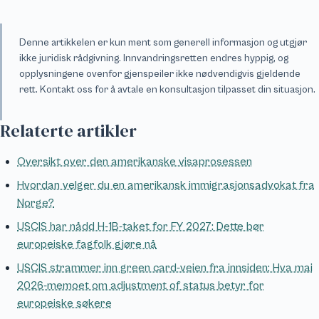
Denne artikkelen er kun ment som generell informasjon og utgjør
ikke juridisk rådgivning. Innvandringsretten endres hyppig, og
opplysningene ovenfor gjenspeiler ikke nødvendigvis gjeldende
rett. Kontakt oss for å avtale en konsultasjon tilpasset din situasjon.
Relaterte artikler
Oversikt over den amerikanske visaprosessen
Hvordan velger du en amerikansk immigrasjonsadvokat fra
Norge?
USCIS har nådd H-1B-taket for FY 2027: Dette bør
europeiske fagfolk gjøre nå
USCIS strammer inn green card-veien fra innsiden: Hva mai
2026-memoet om adjustment of status betyr for
europeiske søkere