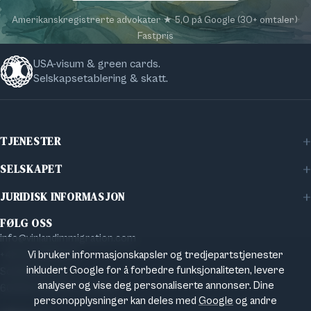
Amerikanskregistrerte advokater
·
★ 5,0 på Google (30+ omtaler)
·
Fastpris
USA-visum & green cards.
Selskapsetablering & skatt.
TJENESTER
Familievisum
SELSKAPET
Bedriftsvisum
Om Vinland
Investorvisum
JURIDISK INFORMASJON
Artikler
Statsborgerskap
Personvernerklæring
Kontakt
FØLG OSS
Skatt & Selskapsrett
Impressum
info@vinlandimmigration.com
Vi bruker informasjonskapsler og tredjepartstjenester
+49 151 51916144
inkludert Google for å forbedre funksjonaliteten, levere
Schifferstr. 13
analyser og vise deg personaliserte annonser. Dine
60594 Frankfurt am Main
personopplysninger kan deles med
Google
og andre