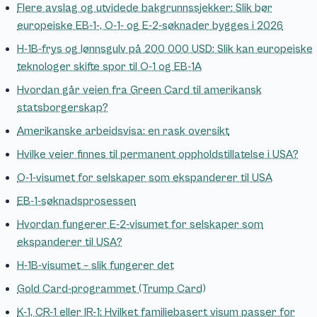
Flere avslag og utvidede bakgrunnssjekker: Slik bør
europeiske EB-1-, O-1- og E-2-søknader bygges i 2026
H-1B-frys og lønnsgulv på 200 000 USD: Slik kan europeiske
teknologer skifte spor til O-1 og EB-1A
Hvordan går veien fra Green Card til amerikansk
statsborgerskap?
Amerikanske arbeidsvisa: en rask oversikt
Hvilke veier finnes til permanent oppholdstillatelse i USA?
O-1-visumet for selskaper som ekspanderer til USA
EB-1-søknadsprosessen
Hvordan fungerer E-2-visumet for selskaper som
ekspanderer til USA?
H-1B-visumet – slik fungerer det
Gold Card-programmet (Trump Card)
K-1, CR-1 eller IR-1: Hvilket familiebasert visum passer for