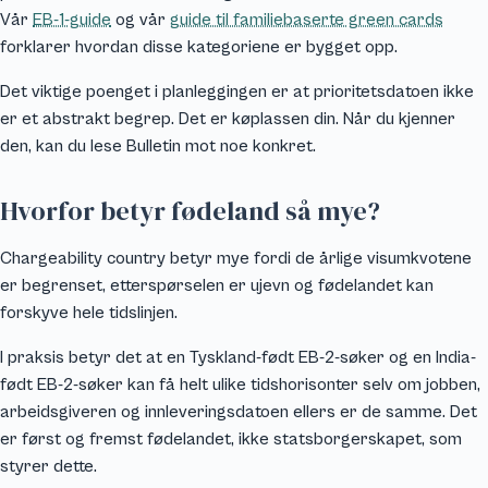
Vår
EB-1-guide
og vår
guide til familiebaserte green cards
forklarer hvordan disse kategoriene er bygget opp.
Det viktige poenget i planleggingen er at prioritetsdatoen ikke
er et abstrakt begrep. Det er køplassen din. Når du kjenner
den, kan du lese Bulletin mot noe konkret.
Hvorfor betyr fødeland så mye?
Chargeability country betyr mye fordi de årlige visumkvotene
er begrenset, etterspørselen er ujevn og fødelandet kan
forskyve hele tidslinjen.
I praksis betyr det at en Tyskland-født EB-2-søker og en India-
født EB-2-søker kan få helt ulike tidshorisonter selv om jobben,
arbeidsgiveren og innleveringsdatoen ellers er de samme. Det
er først og fremst fødelandet, ikke statsborgerskapet, som
styrer dette.