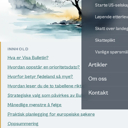
Starte US-selska
Løpende etterle
Skatt over land
Skatteplikt
INNHOLD
Vanlige spørsmå
Hva er Visa Bulletin?
Artikler
Hvordan oppstår en prioritetsdato?
Hvorfor betyr fødeland så mye?
Om oss
Hvordan leser du de to tabellene riktig?
Kontakt
Strategiske valg som påvirkes av Bulletin
Månedlige mønstre å følge
Praktisk planlegging for europeiske søkere
Oppsummering