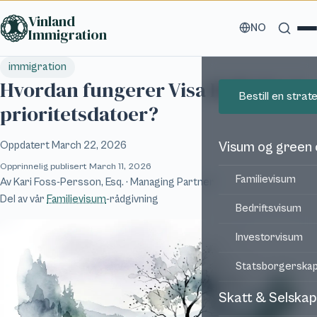
Hopp til hovedinnhold
Vinland
NO
Immigration
immigration
Hvordan fungerer Visa Bulletin og
Bestill en stra
prioritetsdatoer?
Oppdatert
March 22, 2026
Visum og green
Opprinnelig publisert
March 11, 2026
Familievisum
Av
Kari Foss-Persson, Esq.
· Managing Partner
Del av vår
Familievisum
-rådgivning
Bedriftsvisum
Investorvisum
Statsborgerska
Skatt & Selskap