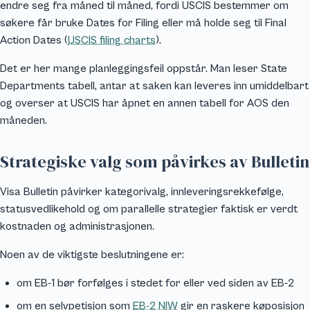
endre seg fra måned til måned, fordi USCIS bestemmer om
søkere får bruke Dates for Filing eller må holde seg til Final
Action Dates (
USCIS filing charts
).
Det er her mange planleggingsfeil oppstår. Man leser State
Departments tabell, antar at saken kan leveres inn umiddelbart
og overser at USCIS har åpnet en annen tabell for AOS den
måneden.
Strategiske valg som påvirkes av Bulletin
Visa Bulletin påvirker kategorivalg, innleveringsrekkefølge,
statusvedlikehold og om parallelle strategier faktisk er verdt
kostnaden og administrasjonen.
Noen av de viktigste beslutningene er:
om EB-1 bør forfølges i stedet for eller ved siden av EB-2
om en selvpetisjon som
EB-2 NIW
gir en raskere køposisjon