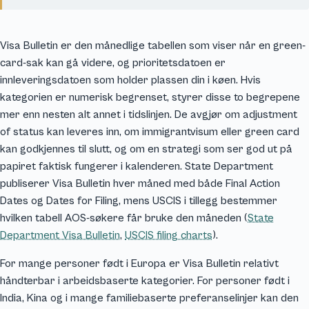
Visa Bulletin er den månedlige tabellen som viser når en green-
card-sak kan gå videre, og prioritetsdatoen er
innleveringsdatoen som holder plassen din i køen. Hvis
kategorien er numerisk begrenset, styrer disse to begrepene
mer enn nesten alt annet i tidslinjen. De avgjør om adjustment
of status kan leveres inn, om immigrantvisum eller green card
kan godkjennes til slutt, og om en strategi som ser god ut på
papiret faktisk fungerer i kalenderen. State Department
publiserer Visa Bulletin hver måned med både Final Action
Dates og Dates for Filing, mens USCIS i tillegg bestemmer
hvilken tabell AOS-søkere får bruke den måneden (
State
Department Visa Bulletin
,
USCIS filing charts
).
For mange personer født i Europa er Visa Bulletin relativt
håndterbar i arbeidsbaserte kategorier. For personer født i
India, Kina og i mange familiebaserte preferanselinjer kan den