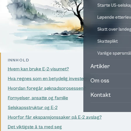
Starte US-selska
Løpende etterle
Skatt over land
Skatteplikt
Vanlige spørsmå
INNHOLD
Artikler
Hvem kan bruke E-2-visumet?
Hva regnes som en betydelig investering?
Om oss
Hvordan foregår søknadsprosessen?
Kontakt
Fornyelser, ansatte og familie
Selskapsstruktur og E-2
Hvorfor får ekspansjonssaker på E-2 avslag?
Det viktigste å ta med seg