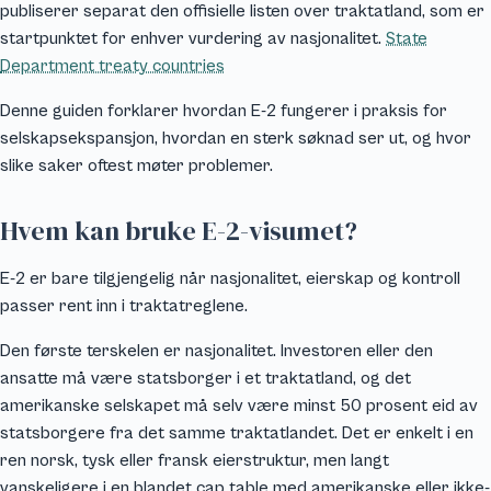
publiserer separat den offisielle listen over traktatland, som er
startpunktet for enhver vurdering av nasjonalitet.
State
Department treaty countries
Denne guiden forklarer hvordan E-2 fungerer i praksis for
selskapsekspansjon, hvordan en sterk søknad ser ut, og hvor
slike saker oftest møter problemer.
Hvem kan bruke E-2-visumet?
E-2 er bare tilgjengelig når nasjonalitet, eierskap og kontroll
passer rent inn i traktatreglene.
Den første terskelen er nasjonalitet. Investoren eller den
ansatte må være statsborger i et traktatland, og det
amerikanske selskapet må selv være minst 50 prosent eid av
statsborgere fra det samme traktatlandet. Det er enkelt i en
ren norsk, tysk eller fransk eierstruktur, men langt
vanskeligere i en blandet cap table med amerikanske eller ikke-