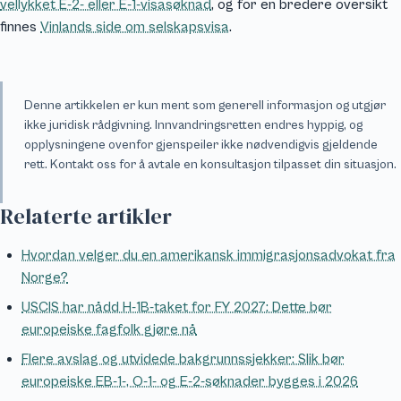
vellykket E-2- eller E-1-visasøknad
, og for en bredere oversikt
finnes
Vinlands side om selskapsvisa
.
Denne artikkelen er kun ment som generell informasjon og utgjør
ikke juridisk rådgivning. Innvandringsretten endres hyppig, og
opplysningene ovenfor gjenspeiler ikke nødvendigvis gjeldende
rett. Kontakt oss for å avtale en konsultasjon tilpasset din situasjon.
Relaterte artikler
Hvordan velger du en amerikansk immigrasjonsadvokat fra
Norge?
USCIS har nådd H-1B-taket for FY 2027: Dette bør
europeiske fagfolk gjøre nå
Flere avslag og utvidede bakgrunnssjekker: Slik bør
europeiske EB-1-, O-1- og E-2-søknader bygges i 2026