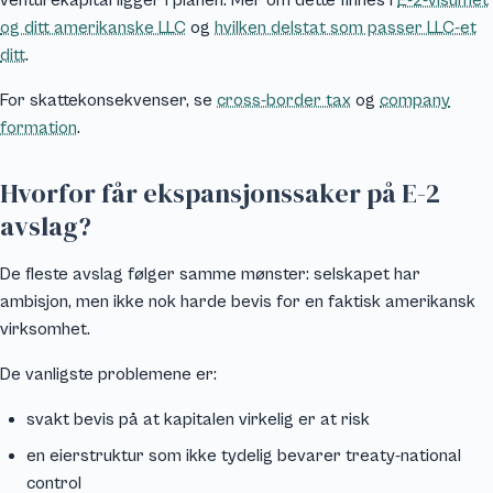
venturekapital ligger i planen. Mer om dette finnes i
E-2-visumet
og ditt amerikanske LLC
og
hvilken delstat som passer LLC-et
ditt
.
For skattekonsekvenser, se
cross-border tax
og
company
formation
.
Hvorfor får ekspansjonssaker på E-2
avslag?
De fleste avslag følger samme mønster: selskapet har
ambisjon, men ikke nok harde bevis for en faktisk amerikansk
virksomhet.
De vanligste problemene er:
svakt bevis på at kapitalen virkelig er at risk
en eierstruktur som ikke tydelig bevarer treaty-national
control