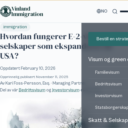
Hopp til hovedinnhold
Vinland
NO
Immigration
immigration
Hvordan fungerer E-2-visumet for
Bestill en stra
selskaper som ekspanderer til
USA?
Visum og green
Oppdatert
February 10, 2026
Familievisum
Opprinnelig publisert
November 11, 2025
Av
Kari Foss-Persson, Esq.
· Managing Partner
Bedriftsvisum
Del av vår
Bedriftsvisum
og
Investorvisum
-rådgivning
Investorvisum
Statsborgerska
Skatt & Selskap