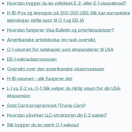
Hvordan bygger du en vellykket E-2- eller E-1-visasøknad?
H-1B-frys og lønnsgulv på 200 000 USD: Slik kan europeiske
teknologer skifte spor til O-1 og EB-1A
Hvordan fungerer Visa Bulletin og prioritetsdatoer?
Amerikanske arbeidsvisa: en rask oversikt
O-1-visumet for selskaper som ekspanderer til USA
EB-1-søknadsprosessen
Oversikt over den amerikanske visaprosessen
H-1B-visumet – slik fungerer det
L-1 vs. E-2 vs. O-1: Slik velger du riktig visum for din USA-
ekspansjon
Gold Card-programmet (Trump Card)
Hvordan påvirker LLC-strukturen din E-2-saken?
Slik bygger du en sterk O-1-søknad