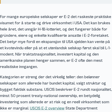
For mange europeiske selskaper er E-2 det raskeste praktiske
visumet for å starte og drive virksomhet i USA. Det kan brukes
hele året, det unngår H-1B-lotteriet, og det fungerer både for
gründere, eiere og enkelte kvalifiserte ansatte i E-2-foretaket.
Det betyr mye fordi en ekspansjon til USA sjelden kan vente på
et kvotevindu eller på at et utenlandsk selskap først skal bli L-1-
modent. Når traktatnasjonalitet, investert kapital og den
amerikanske planen henger sammen, er E-2 ofte den mest
realistiske inngangen.
Kategorien er streng der det virkelig teller: den belønner
selskaper som allerede har bundet kapital, valgt struktur og
bygget faktisk substans. USCIS beskriver E-2 rundt nasjonalitet,
minst 50 prosent treaty-national ownership, en betydelig
investering som allerede er at risk og en reell virksomhet som
ikke er marginal.
USCIS E-2 overview
State Department