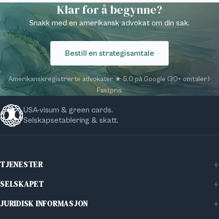
Klar for å begynne?
Snakk med en amerikansk advokat om din sak.
Bestill en strategisamtale
Amerikanskregistrerte advokater
·
★ 5,0 på Google (30+ omtaler)
·
Fastpris
USA-visum & green cards.
Selskapsetablering & skatt.
TJENESTER
Familievisum
SELSKAPET
Bedriftsvisum
Om Vinland
Investorvisum
JURIDISK INFORMASJON
Artikler
Statsborgerskap
Personvernerklæring