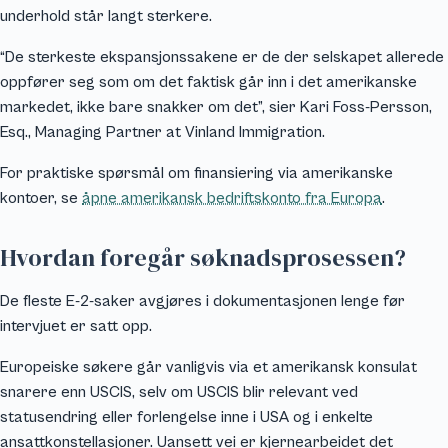
underhold står langt sterkere.
“De sterkeste ekspansjonssakene er de der selskapet allerede
oppfører seg som om det faktisk går inn i det amerikanske
markedet, ikke bare snakker om det”, sier Kari Foss-Persson,
Esq., Managing Partner at Vinland Immigration.
For praktiske spørsmål om finansiering via amerikanske
kontoer, se
åpne amerikansk bedriftskonto fra Europa
.
Hvordan foregår søknadsprosessen?
De fleste E-2-saker avgjøres i dokumentasjonen lenge før
intervjuet er satt opp.
Europeiske søkere går vanligvis via et amerikansk konsulat
snarere enn USCIS, selv om USCIS blir relevant ved
statusendring eller forlengelse inne i USA og i enkelte
ansattkonstellasjoner. Uansett vei er kjernearbeidet det