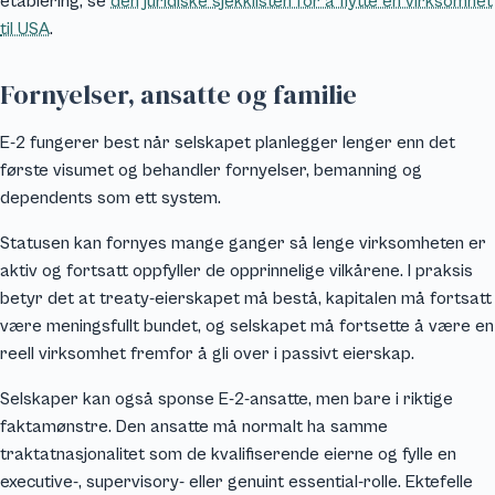
etablering, se
den juridiske sjekklisten for å flytte en virksomhet
til USA
.
Fornyelser, ansatte og familie
E-2 fungerer best når selskapet planlegger lenger enn det
første visumet og behandler fornyelser, bemanning og
dependents som ett system.
Statusen kan fornyes mange ganger så lenge virksomheten er
aktiv og fortsatt oppfyller de opprinnelige vilkårene. I praksis
betyr det at treaty-eierskapet må bestå, kapitalen må fortsatt
være meningsfullt bundet, og selskapet må fortsette å være en
reell virksomhet fremfor å gli over i passivt eierskap.
Selskaper kan også sponse E-2-ansatte, men bare i riktige
faktamønstre. Den ansatte må normalt ha samme
traktatnasjonalitet som de kvalifiserende eierne og fylle en
executive-, supervisory- eller genuint essential-rolle. Ektefelle