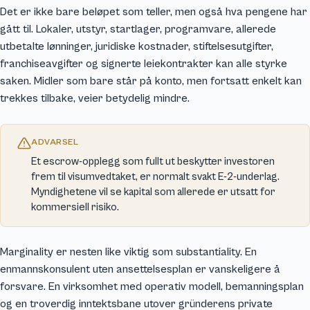
Det er ikke bare beløpet som teller, men også hva pengene har
gått til. Lokaler, utstyr, startlager, programvare, allerede
utbetalte lønninger, juridiske kostnader, stiftelsesutgifter,
franchiseavgifter og signerte leiekontrakter kan alle styrke
saken. Midler som bare står på konto, men fortsatt enkelt kan
trekkes tilbake, veier betydelig mindre.
ADVARSEL
Et escrow-opplegg som fullt ut beskytter investoren
frem til visumvedtaket, er normalt svakt E-2-underlag.
Myndighetene vil se kapital som allerede er utsatt for
kommersiell risiko.
Marginality er nesten like viktig som substantiality. En
enmannskonsulent uten ansettelsesplan er vanskeligere å
forsvare. En virksomhet med operativ modell, bemanningsplan
og en troverdig inntektsbane utover gründerens private