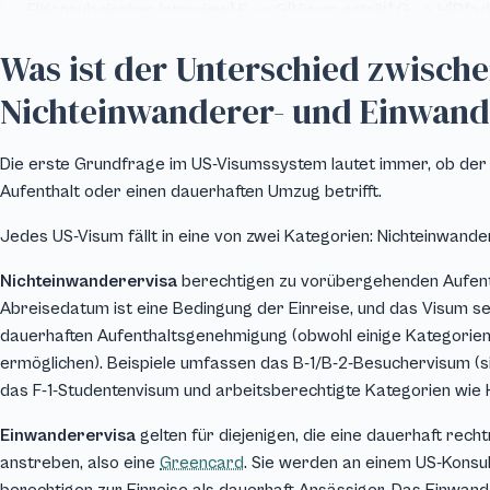
F[Konsularisches Interview] F --> G[Visum erteilt] G --> H[Pfad
Greencard] H --> I{Visumnummer aktuell?} I -->|Nein| J[Auf
Was ist der Unterschied zwisch
aktuelles Datum warten] I -->|Ja| K[NVC-Bearbeitung] J --> K
K --> L[Einwanderungsinterview] L --> M[Einreise als Resident
Nichteinwanderer- und Einwand
classDef decision
fill:#F6F1E6,stroke:#D4A854,color:#1E2A38,stroke-
Die erste Grundfrage im US-Visumssystem lautet immer, ob der
width:1.5px; classDef process
Aufenthalt oder einen dauerhaften Umzug betrifft.
fill:#EAF3F1,stroke:#2A6B6B,color:#1E2A38,stroke-
width:1.5px; classDef outcome
Jedes US-Visum fällt in eine von zwei Kategorien: Nichteinwand
fill:#FAFBFC,stroke:#A8B8C8,color:#1E2A38,stroke-
Nichteinwanderervisa
berechtigen zu vorübergehenden Aufenth
width:1.5px; class C,I decision; class A,B,D,E,F,G,H,J,K,L
Abreisedatum ist eine Bedingung der Einreise, und das Visum se
process; class M outcome;
dauerhaften Aufenthaltsgenehmigung (obwohl einige Kategorie
ermöglichen). Beispiele umfassen das B-1/B-2-Besuchervisum (
das F-1-Studentenvisum und arbeitsberechtigte Kategorien wie H-1
Einwanderervisa
gelten für diejenigen, die eine dauerhaft re
anstreben, also eine
Greencard
. Sie werden an einem US-Konsul