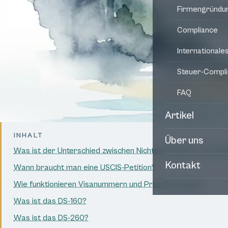
Firmengründu
Compliance
Internationale
Steuer-Compl
FAQ
Artikel
INHALT
Über uns
Was ist der Unterschied zwischen Nichteinwanderer- und E
Kontakt
Wann braucht man eine USCIS-Petition?
Wie funktionieren Visanummern und Prioritätsdaten?
Was ist das DS-160?
Was ist das DS-260?