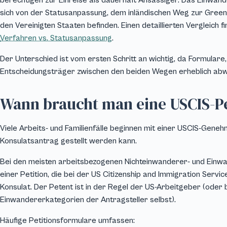
berechtigen zur Einreise als dauerhaft Ansässiger. Das Einwa
sich von der Statusanpassung, dem inländischen Weg zur Greenca
den Vereinigten Staaten befinden. Einen detaillierten Vergleich f
Verfahren vs. Statusanpassung
.
Der Unterschied ist vom ersten Schritt an wichtig, da Formular
Entscheidungsträger zwischen den beiden Wegen erheblich abw
Wann braucht man eine USCIS-Pe
Viele Arbeits- und Familienfälle beginnen mit einer USCIS-Gene
Konsulatsantrag gestellt werden kann.
Bei den meisten arbeitsbezogenen Nichteinwanderer- und Einwa
einer Petition, die bei der US Citizenship and Immigration Servic
Konsulat. Der Petent ist in der Regel der US-Arbeitgeber (oder
Einwandererkategorien der Antragsteller selbst).
Häufige Petitionsformulare umfassen: