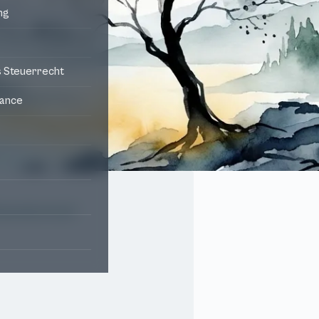
ng
s Steuerrecht
iance
inwanderervisa?