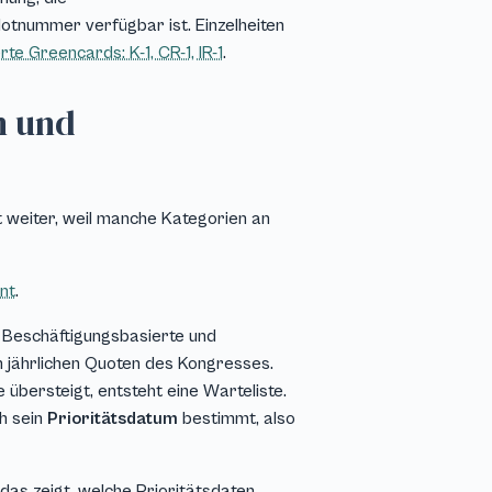
otnummer verfügbar ist. Einzelheiten
rte Greencards: K-1, CR-1, IR-1
.
n und
 weiter, weil manche Kategorien an
nt
.
. Beschäftigungsbasierte und
n jährlichen Quoten des Kongresses.
übersteigt, entsteht eine Warteliste.
h sein
Prioritätsdatum
bestimmt, also
 das zeigt, welche Prioritätsdaten