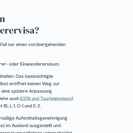
:
en
]
erervisa?
 Fall nur einen vorübergehenden
erer- oder Einwanderervisum.
alten. Das beabsichtigte
lbst eröffnet keinen Weg zur
n eine spätere Anpassung
siehe auch
ESTA und Touristenvisum
),
B, L-1, O-1 und E-2.
chtmäßige Aufenthaltsgenehmigung
at im Ausland ausgestellt und