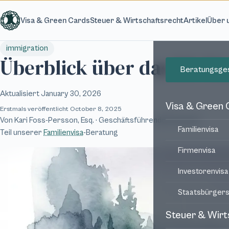
Zum Hauptinhalt springen
Visa & Green Cards
Steuer & Wirtschaftsrecht
Artikel
Über 
immigration
Überblick über das US-V
Beratungsge
Aktualisiert
January 30, 2026
Visa & Green 
Erstmals veröffentlicht
October 8, 2025
Von
Kari Foss-Persson, Esq.
· Geschäftsführende Partnerin
Familienvisa
Teil unserer
Familienvisa
-Beratung
Firmenvisa
Investorenvisa
Staatsbürgers
Steuer & Wirt