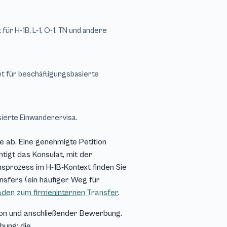
ür H-1B, L-1, O-1, TN und andere
t für beschäftigungsbasierte
sierte Einwanderervisa.
e ab. Eine genehmigte Petition
tigt das Konsulat, mit der
prozess im H-1B-Kontext finden Sie
ansfers (ein häufiger Weg für
faden zum firmeninternen Transfer
.
tion und anschließender Bewerbung.
hung; die