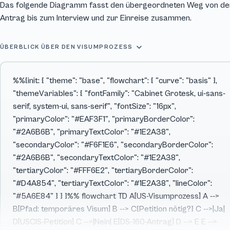
Das folgende Diagramm fasst den übergeordneten Weg von der
Antrag bis zum Interview und zur Einreise zusammen.
ÜBERBLICK ÜBER DEN VISUMPROZESS
Ganzes Diagramm zeigen
%%{init: { "theme": "base", "flowchart": { "curve": "basis" },
"themeVariables": { "fontFamily": "Cabinet Grotesk, ui-sans-
serif, system-ui, sans-serif", "fontSize": "16px",
"primaryColor": "#EAF3F1", "primaryBorderColor":
"#2A6B6B", "primaryTextColor": "#1E2A38",
"secondaryColor": "#F6F1E6", "secondaryBorderColor":
"#2A6B6B", "secondaryTextColor": "#1E2A38",
"tertiaryColor": "#FFF6E2", "tertiaryBorderColor":
"#D4A854", "tertiaryTextColor": "#1E2A38", "lineColor":
"#5A6E84" } } }%% flowchart TD A[US-Visumprozess] A -->
B[Pfad: temporäres Visum] B --> C{Petition nötig?} C -->|Ja|
D[USCIS-Petition] C -->|Nein| E[DS-160-Antrag] D --> E E -->