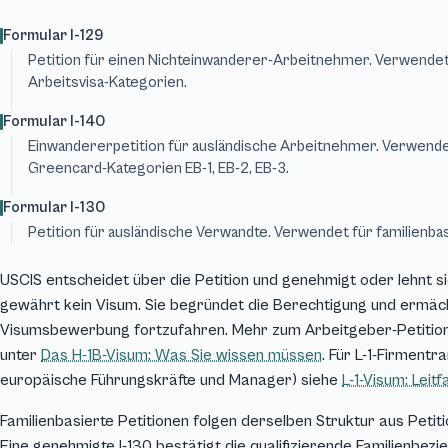
Formular I-129
Petition für einen Nichteinwanderer-Arbeitnehmer. Verwendet f
Arbeitsvisa-Kategorien.
Formular I-140
Einwandererpetition für ausländische Arbeitnehmer. Verwende
Greencard-Kategorien EB-1, EB-2, EB-3.
Formular I-130
Petition für ausländische Verwandte. Verwendet für familienba
USCIS entscheidet über die Petition und genehmigt oder lehnt si
gewährt kein Visum. Sie begründet die Berechtigung und ermäch
Visumsbewerbung fortzufahren. Mehr zum Arbeitgeber-Petitions
unter
Das H-1B-Visum: Was Sie wissen müssen
. Für L-1-Firmentr
europäische Führungskräfte und Manager) siehe
L-1-Visum: Leit
Familienbasierte Petitionen folgen derselben Struktur aus Peti
Eine genehmigte I-130 bestätigt die qualifizierende Familienbezie