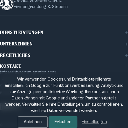
US-Visa & Green Cards.
Firmengründung & Steuern.
DIENSTLEISTUNGEN
Familienvisa
UNTERNEHMEN
Firmenvisa
Über Vinland
Investorenvisa
RECHTLICHES
Artikel
Staatsbürgerschaft
Datenschutzbestimmungen
Kontakt
KONTAKT
Steuer & Wirtschaftsrecht
Impressum
info@vinlandimmigration.com
Wir verwenden Cookies und Drittanbieterdienste
+49 151 51916144
einschließlich Google zur Funktionsverbesserung, Analytik und
Schifferstr. 13
zur Anzeige personalisierter Werbung. Ihre persönlichen
60594 Frankfurt am Main
Daten können mit
Google
und anderen Partnern geteilt
werden.
Verwalten Sie Ihre Einstellungen
, um zu kontrollieren,
wie Ihre Daten verwendet werden.
Facebook
LinkedIn
Instagram
Ablehnen
Erlauben
Einstellungen
© 2026 Vinland Immigration GmbH. Alle Rechte vorbehalten.