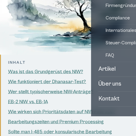
Firmengründu
Compliance
Internationale
Steuer-Compl
FAQ
INHALT
Artikel
Was ist das Grundgerüst des NIW?
Wie funktioniert der Dhanasar-Test?
Über uns
Wer stellt typischerweise NIW-Anträge?
Kontakt
EB-2 NIW vs. EB-1A
Wie wirken sich Prioritätsdaten auf NIW-Fälle aus?
Bearbeitungszeiten und Premium Processing
Sollte man I-485 oder konsularische Bearbeitung