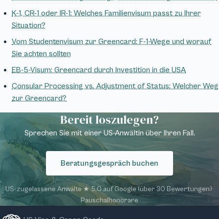
K-1, CR-1 oder IR-1: Welches Familienvisum passt zu Ihrer
Situation?
Vom Studentenvisum zur Greencard: F-1-Wege und worauf
Sie achten sollten
EB-5-Visum: Greencard durch Investition in die USA
Consular Processing vs. Adjustment of Status: Welcher Weg
zur Greencard?
Bereit loszulegen?
Sprechen Sie mit einer US-Anwältin über Ihren Fall.
Beratungsgespräch buchen
US-zugelassene Anwälte
·
★ 5,0 auf Google (über 30 Bewertungen)
·
Pauschalhonorare