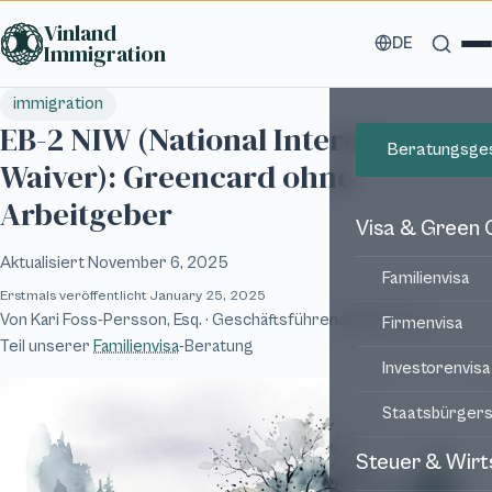
Zum Hauptinhalt springen
Vinland
DE
Immigration
immigration
EB-2 NIW (National Interest
Beratungsge
Waiver): Greencard ohne
Arbeitgeber
Visa & Green 
Aktualisiert
November 6, 2025
Familienvisa
Erstmals veröffentlicht
January 25, 2025
Von
Kari Foss-Persson, Esq.
· Geschäftsführende Partnerin
Firmenvisa
Teil unserer
Familienvisa
-Beratung
Investorenvisa
Staatsbürgers
Steuer & Wirt