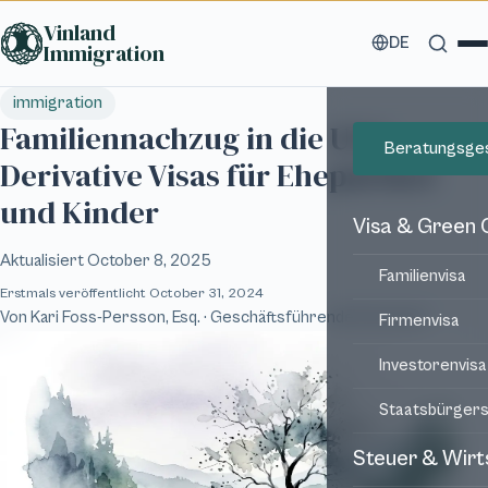
Zum Hauptinhalt springen
Vinland
DE
Immigration
immigration
Familiennachzug in die USA:
Beratungsge
Derivative Visas für Ehepartner
und Kinder
Visa & Green 
Aktualisiert
October 8, 2025
Familienvisa
Erstmals veröffentlicht
October 31, 2024
Von
Kari Foss-Persson, Esq.
· Geschäftsführende Partnerin
Firmenvisa
Investorenvisa
Staatsbürgers
Steuer & Wirt