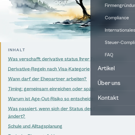
Firmengründu
Compliance
Internationale
Steuer-Compl
INHALT
FAQ
Was verschafft derivative status Ihrer Familie konkret?
Artikel
Derivative-Regeln nach Visa-Kategorie
Wann darf der Ehepartner arbeiten?
Über uns
Timing: gemeinsam einreichen oder später nachziehen?
Kontakt
Warum ist Age-Out-Risiko so entscheidend?
Was passiert, wenn sich der Status des Principals
ändert?
Schule und Alltagsplanung