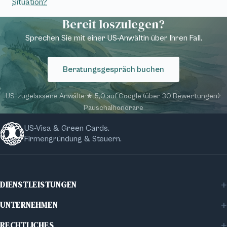
Situation?
Bereit loszulegen?
Sprechen Sie mit einer US-Anwältin über Ihren Fall.
Beratungsgespräch buchen
US-zugelassene Anwälte
·
★ 5,0 auf Google (über 30 Bewertungen)
·
Pauschalhonorare
US-Visa & Green Cards.
Firmengründung & Steuern.
DIENSTLEISTUNGEN
Familienvisa
UNTERNEHMEN
Firmenvisa
Über Vinland
Investorenvisa
RECHTLICHES