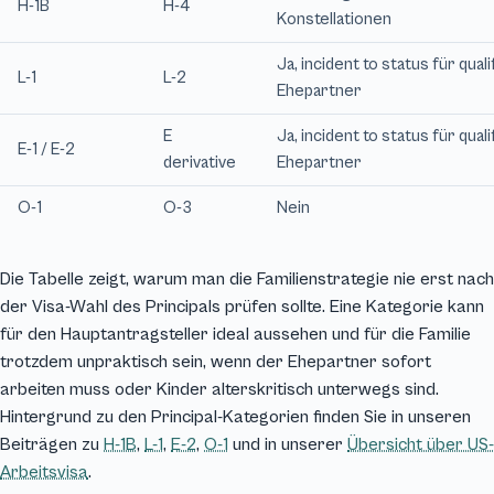
H-1B
H-4
Konstellationen
Ja, incident to status für quali
L-1
L-2
Ehepartner
E
Ja, incident to status für quali
E-1 / E-2
derivative
Ehepartner
O-1
O-3
Nein
Die Tabelle zeigt, warum man die Familienstrategie nie erst nach
der Visa-Wahl des Principals prüfen sollte. Eine Kategorie kann
für den Hauptantragsteller ideal aussehen und für die Familie
trotzdem unpraktisch sein, wenn der Ehepartner sofort
arbeiten muss oder Kinder alterskritisch unterwegs sind.
Hintergrund zu den Principal-Kategorien finden Sie in unseren
Beiträgen zu
H-1B
,
L-1
,
E-2
,
O-1
und in unserer
Übersicht über US-
Arbeitsvisa
.